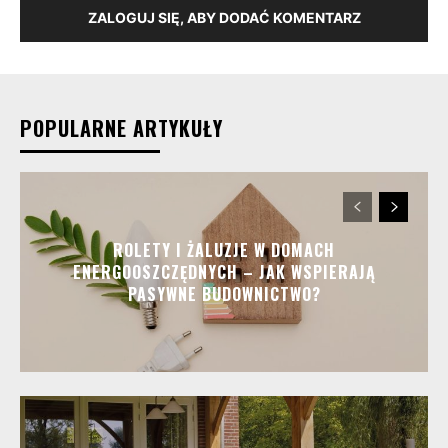
ZALOGUJ SIĘ, ABY DODAĆ KOMENTARZ
POPULARNE ARTYKUŁY
ROLETY I ŻALUZJE W DOMACH
ENERGOOSZCZĘDNYCH – JAK WSPIERAJĄ
PASYWNE BUDOWNICTWO?