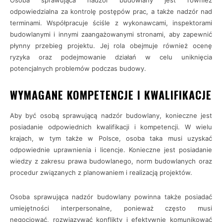
Osoba sprawująca nadzór budowlany jest również
odpowiedzialna za kontrolę postępów prac, a także nadzór nad
terminami. Współpracuje ściśle z wykonawcami, inspektorami
budowlanymi i innymi zaangażowanymi stronami, aby zapewnić
płynny przebieg projektu. Jej rola obejmuje również ocenę
ryzyka oraz podejmowanie działań w celu uniknięcia
potencjalnych problemów podczas budowy.
WYMAGANE KOMPETENCJE I KWALIFIKACJE
Aby być osobą sprawującą nadzór budowlany, konieczne jest
posiadanie odpowiednich kwalifikacji i kompetencji. W wielu
krajach, w tym także w Polsce, osoba taka musi uzyskać
odpowiednie uprawnienia i licencje. Konieczne jest posiadanie
wiedzy z zakresu prawa budowlanego, norm budowlanych oraz
procedur związanych z planowaniem i realizacją projektów.
Osoba sprawująca nadzór budowlany powinna także posiadać
umiejętności interpersonalne, ponieważ często musi
negocjować, rozwiązywać konflikty i efektywnie komunikować