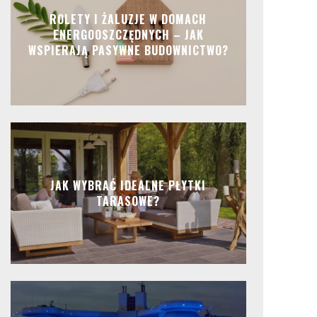
ROLETY I ŻALUZJE W DOMACH
ENERGOOSZCZĘDNYCH – JAK
WSPIERAJĄ PASYWNE BUDOWNICTWO?
JAK WYBRAĆ IDEALNE PŁYTKI
TARASOWE?