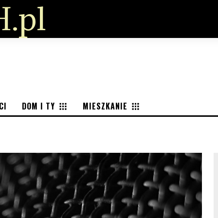
.pl
CI
DOM I TY
MIESZKANIE