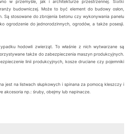
wno w przemyśle, jak i architekturze przestrzennej.
Siatki
anży budowniczej. Może to być element do budowy osłon,
h. Są stosowane do zbrojenia betonu czy wykonywania panelu
o ogrodzenie do jednorodzinnych, ogrodów, a także posesji.
zypadku hodowli zwierząt. To właśnie z nich wytwarzane są
 wykorzystywane także do zabezpieczenia maszyn produkcyjnych.
ezpieczenie linii produkcyjnych, kosze druciane czy pojemniki
na jest na listwach słupkowych i spinana za pomocą kleszczy i
e akcesoria np.: śruby, obejmy lub napinacze.