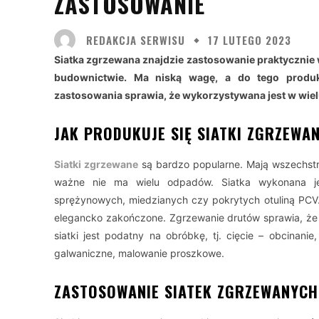
ZASTOSOWANIE
REDAKCJA SERWISU
17 LUTEGO 2023
Siatka zgrzewana znajdzie zastosowanie praktycznie 
budownictwie. Ma niską wagę, a do tego produk
zastosowania sprawia, że wykorzystywana jest w wiel
JAK PRODUKUJE SIĘ SIATKI ZGRZEWA
Siatki zgrzewane
są bardzo popularne. Mają wszechstro
ważne nie ma wielu odpadów. Siatka wykonana je
sprężynowych, miedzianych czy pokrytych otuliną PCV. 
elegancko zakończone. Zgrzewanie drutów sprawia, że s
siatki jest podatny na obróbkę, tj. cięcie – obcinan
galwaniczne, malowanie proszkowe.
ZASTOSOWANIE SIATEK ZGRZEWANYCH