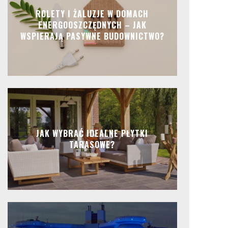
ROLETY I ŻALUZJE W DOMACH
ENERGOOSZCZĘDNYCH – JAK
WSPIERAJĄ PASYWNE BUDOWNICTWO?
JAK WYBRAĆ IDEALNE PŁYTKI
TARASOWE?