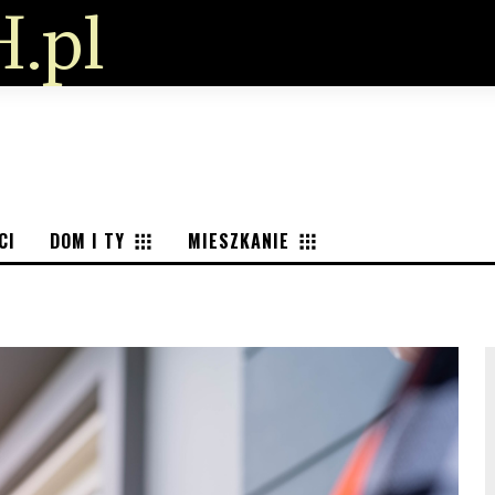
.pl
CI
DOM I TY
MIESZKANIE