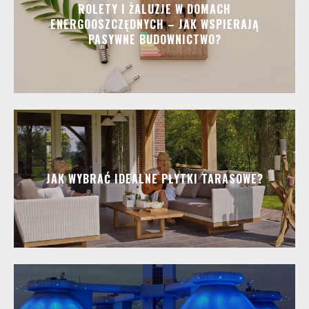
ROLETY I ŻALUZJE W DOMACH
ENERGOOSZCZĘDNYCH – JAK WSPIERAJĄ
PASYWNE BUDOWNICTWO?
JAK WYBRAĆ IDEALNE PŁYTKI TARASOWE?