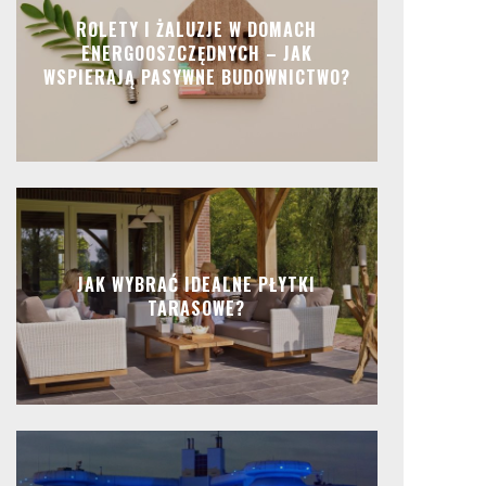
ROLETY I ŻALUZJE W DOMACH
ENERGOOSZCZĘDNYCH – JAK
WSPIERAJĄ PASYWNE BUDOWNICTWO?
JAK WYBRAĆ IDEALNE PŁYTKI
TARASOWE?