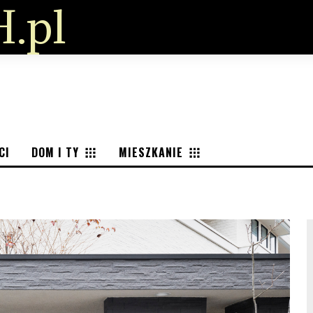
.pl
CI
DOM I TY
MIESZKANIE