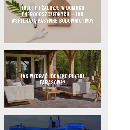
ROLETY I ŻALUZJE W DOMACH
ENERGOOSZCZĘDNYCH – JAK
WSPIERAJĄ PASYWNE BUDOWNICTWO?
JAK WYBRAĆ IDEALNE PŁYTKI
TARASOWE?