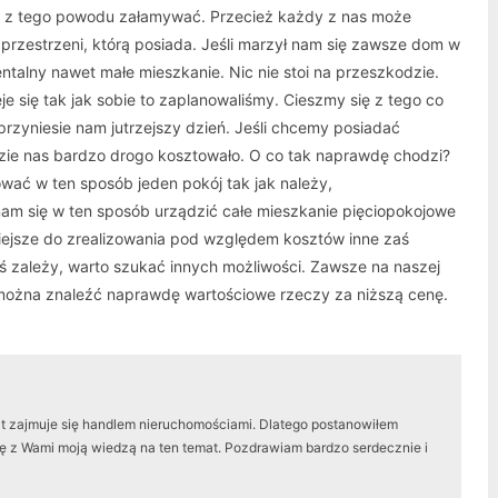
ię z tego powodu załamywać. Przecież każdy z nas może
zestrzeni, którą posiada. Jeśli marzył nam się zawsze dom w
ntalny nawet małe mieszkanie. Nic nie stoi na przeszkodzie.
eje się tak jak sobie to zaplanowaliśmy. Cieszmy się z tego co
zyniesie nam jutrzejszy dzień. Jeśli chcemy posiadać
dzie nas bardzo drogo kosztowało. O co tak naprawdę chodzi?
ować w ten sposób jeden pokój tak jak należy,
am się w ten sposób urządzić całe mieszkanie pięciopokojowe
twiejsze do zrealizowania pod względem kosztów inne zaś
 zależy, warto szukać innych możliwości. Zawsze na naszej
 można znaleźć naprawdę wartościowe rzeczy za niższą cenę.
at zajmuje się handlem nieruchomościami. Dlatego postanowiłem
się z Wami moją wiedzą na ten temat. Pozdrawiam bardzo serdecznie i