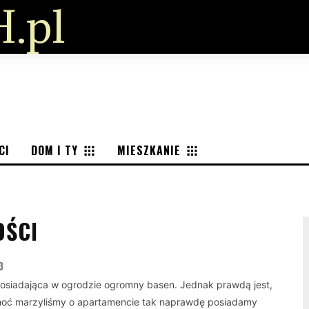
.pl
CI
DOM I TY
MIESZKANIE
OŚCI
3
posiadająca w ogrodzie ogromny basen. Jednak prawdą jest,
 choć marzyliśmy o apartamencie tak naprawdę posiadamy