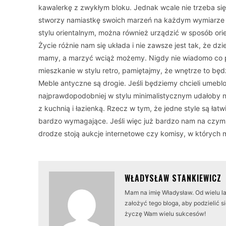
kawalerkę z zwykłym bloku. Jednak wcale nie trzeba s
stworzy namiastkę swoich marzeń na każdym wymiarze pr
stylu orientalnym, można również urządzić w sposób orie
Życie różnie nam się układa i nie zawsze jest tak, że dzi
mamy, a marzyć wciąż możemy. Nigdy nie wiadomo co pr
mieszkanie w stylu retro, pamiętajmy, że wnętrze to bę
Meble antyczne są drogie. Jeśli będziemy chcieli umebl
najprawdopodobniej w stylu minimalistycznym udałoby n
z kuchnią i łazienką. Rzecz w tym, że jedne style są ła
bardzo wymagające. Jeśli więc już bardzo nam na czymś
drodze stoją aukcje internetowe czy komisy, w których
WŁADYSŁAW STANKIEWICZ
Mam na imię Władysław. Od wielu l
założyć tego bloga, aby podzielić 
życzę Wam wielu sukcesów!