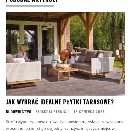
JAK WYBRAĆ IDEALNE PŁYTKI TARASOWE?
BUDOWNICTWO
REDAKCJA SERWISU
-
18 CZERWCA 2025
Strefa wypoczynkowa na świeżym powietrzu, zwłaszcza w sezonie
wiosenno-letnim, staje się jednym z najważniejszych miejsc w