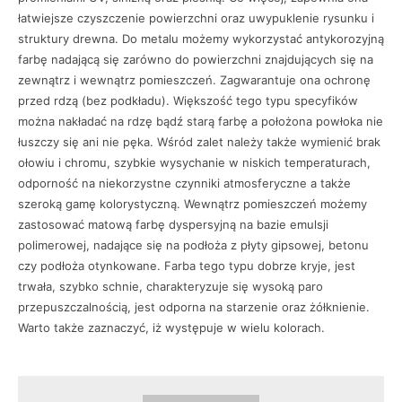
łatwiejsze czyszczenie powierzchni oraz uwypuklenie rysunku i
struktury drewna. Do metalu możemy wykorzystać antykorozyjną
farbę nadającą się zarówno do powierzchni znajdujących się na
zewnątrz i wewnątrz pomieszczeń. Zagwarantuje ona ochronę
przed rdzą (bez podkładu). Większość tego typu specyfików
można nakładać na rdzę bądź starą farbę a położona powłoka nie
łuszczy się ani nie pęka. Wśród zalet należy także wymienić brak
ołowiu i chromu, szybkie wysychanie w niskich temperaturach,
odporność na niekorzystne czynniki atmosferyczne a także
szeroką gamę kolorystyczną. Wewnątrz pomieszczeń możemy
zastosować matową farbę dyspersyjną na bazie emulsji
polimerowej, nadające się na podłoża z płyty gipsowej, betonu
czy podłoża otynkowane. Farba tego typu dobrze kryje, jest
trwała, szybko schnie, charakteryzuje się wysoką paro
przepuszczalnością, jest odporna na starzenie oraz żółknienie.
Warto także zaznaczyć, iż występuje w wielu kolorach.