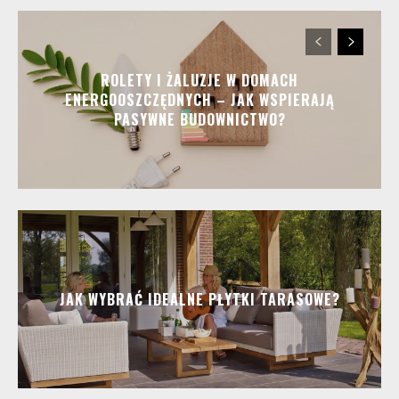
ROLETY I ŻALUZJE W DOMACH
ENERGOOSZCZĘDNYCH – JAK WSPIERAJĄ
PASYWNE BUDOWNICTWO?
JAK WYBRAĆ IDEALNE PŁYTKI TARASOWE?