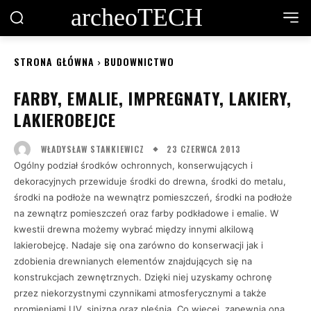
archeoTECH
STRONA GŁÓWNA
BUDOWNICTWO
FARBY, EMALIE, IMPREGNATY, LAKIERY,
LAKIEROBEJCE
23 CZERWCA 2013
WŁADYSŁAW STANKIEWICZ
Ogólny podział środków ochronnych, konserwujących i
dekoracyjnych przewiduje środki do drewna, środki do metalu,
środki na podłoże na wewnątrz pomieszczeń, środki na podłoże
na zewnątrz pomieszczeń oraz farby podkładowe i emalie. W
kwestii drewna możemy wybrać między innymi alkilową
lakierobejcę. Nadaje się ona zarówno do konserwacji jak i
zdobienia drewnianych elementów znajdujących się na
konstrukcjach zewnętrznych. Dzięki niej uzyskamy ochronę
przez niekorzystnymi czynnikami atmosferycznymi a także
promieniami UV, sinizną oraz pleśnią. Co więcej, zapewnia ona