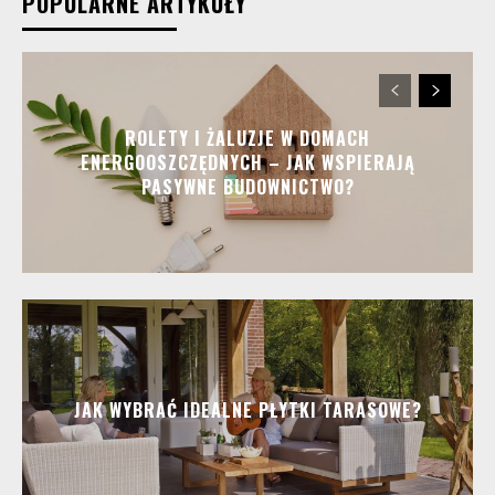
POPULARNE ARTYKUŁY
ROLETY I ŻALUZJE W DOMACH
ENERGOOSZCZĘDNYCH – JAK WSPIERAJĄ
PASYWNE BUDOWNICTWO?
JAK WYBRAĆ IDEALNE PŁYTKI TARASOWE?