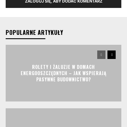
ZALOGUJ SIĘ, ABY DODAĆ KOMENTARZ
POPULARNE ARTYKUŁY
ROLETY I ŻALUZJE W DOMACH
ENERGOOSZCZĘDNYCH – JAK WSPIERAJĄ
PASYWNE BUDOWNICTWO?