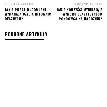
POPRZEDNI ARTYKUŁ
NASTĘPNY ARTYKUŁ
JAKIE PRACE BUDOWLANE
JAKIE KORZYŚCI WYNIKAJĄ Z
WYMAGAJĄ UŻYCIA NITOWNIC
WYBORU ELASTYCZNEGO
RĘCZNYCH?
POKROWCA NA NAROŻNIK?
PODOBNE ARTYKUŁY