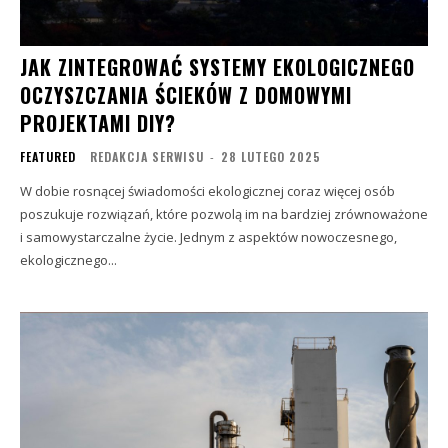
JAK ZINTEGROWAĆ SYSTEMY EKOLOGICZNEGO
OCZYSZCZANIA ŚCIEKÓW Z DOMOWYMI
PROJEKTAMI DIY?
FEATURED
REDAKCJA SERWISU
-
28 LUTEGO 2025
W dobie rosnącej świadomości ekologicznej coraz więcej osób
poszukuje rozwiązań, które pozwolą im na bardziej zrównoważone
i samowystarczalne życie. Jednym z aspektów nowoczesnego,
ekologicznego...