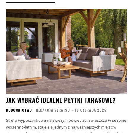
JAK WYBRAĆ IDEALNE PŁYTKI TARASOWE?
BUDOWNICTWO
REDAKCJA SERWISU
-
18 CZERWCA 2025
Strefa wypoczynkowa na świeżym powietrzu, zwłaszcza w sezonie
wiosenno-letnim, staje się jednym z najważniejszych miejsc w