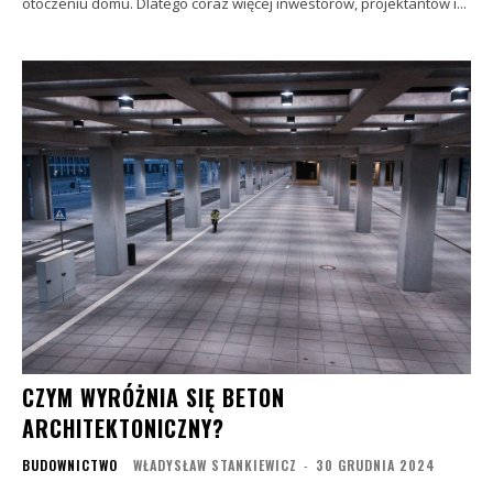
otoczeniu domu. Dlatego coraz więcej inwestorów, projektantów i...
CZYM WYRÓŻNIA SIĘ BETON
ARCHITEKTONICZNY?
BUDOWNICTWO
WŁADYSŁAW STANKIEWICZ
-
30 GRUDNIA 2024