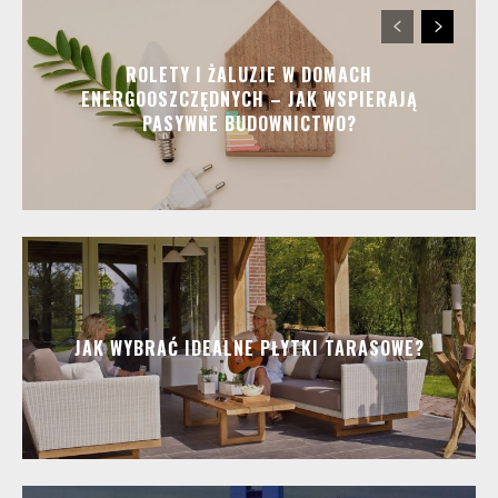
ROLETY I ŻALUZJE W DOMACH
ENERGOOSZCZĘDNYCH – JAK WSPIERAJĄ
PASYWNE BUDOWNICTWO?
JAK WYBRAĆ IDEALNE PŁYTKI TARASOWE?