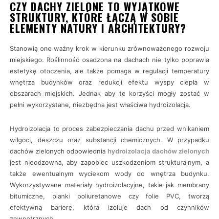
CZY DACHY ZIELONE TO WYJĄTKOWE
STRUKTURY, KTÓRE ŁĄCZĄ W SOBIE
ELEMENTY NATURY I ARCHITEKTURY?
Stanowią one ważny krok w kierunku zrównoważonego rozwoju
miejskiego. Roślinność osadzona na dachach nie tylko poprawia
estetykę otoczenia, ale także pomaga w regulacji temperatury
wnętrza budynków oraz redukcji efektu wyspy ciepła w
obszarach miejskich. Jednak aby te korzyści mogły zostać w
pełni wykorzystane, niezbędna jest właściwa hydroizolacja.
Hydroizolacja to proces zabezpieczania dachu przed wnikaniem
wilgoci, deszczu oraz substancji chemicznych. W przypadku
dachów zielonych odpowiednia
hydroizolacja dachów zielonych
jest nieodzowna, aby zapobiec uszkodzeniom strukturalnym, a
także ewentualnym wyciekom wody do wnętrza budynku.
Wykorzystywane materiały hydroizolacyjne, takie jak membrany
bitumiczne, pianki poliuretanowe czy folie PVC, tworzą
efektywną barierę, która izoluje dach od czynników
zewnętrznych.