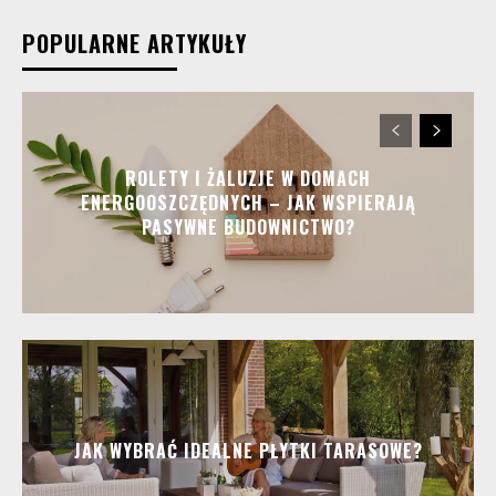
POPULARNE ARTYKUŁY
ROLETY I ŻALUZJE W DOMACH
ENERGOOSZCZĘDNYCH – JAK WSPIERAJĄ
PASYWNE BUDOWNICTWO?
JAK WYBRAĆ IDEALNE PŁYTKI TARASOWE?