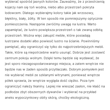
wybierać spośród jasnych kolorów. Zauważmy, że z przestrzenią
kojarzy nam się toń wodna, niebo albo przestrzeń pokryta
lodowcem. Dlatego wybierajmy kolory takie jak wrzosowy,
błękitny, biały, żółty. W ten sposób nie pomniejszymy optycznie
pomieszczenia. Następnie zwróćmy uwagę na lustra. Warto
zapamiętać, że lustro powiększa przestrzeń o tak zwaną odbitą
przestrzeń. Można więc zakupić meble, które posiadają
lustrzane dodatki albo powiesić lustro na ścianie. Powinniśmy
pamiętać, aby ograniczyć się tylko do najpotrzebniejszych mebli.
Takie, które są niepotrzebne warto usunąć. Dobrze jest zostawić
centrum pokoju wolnym. Dzięki temu będzie się wydawać, że
jest sporo niezagospodarowanego miejsca, a zatem wnętrze nie
będzie nas w żaden sposób przytłaczało. Dobrym pomysłem jest
nie wybierać mebli ze szklanymi witrynami, ponieważ wnętrze
półek sprawia, że wnętrze wygląda dość ciężko. Poza tym
ograniczyć należy tkaniny. Lepiej nie wieszać zasłon, nie kłaść na
podłodze zbyt obszernych dywanów i wybierać na przykład
aneks wypoczynkowy obity skórą, choćby ekologiczną.