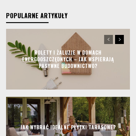
POPULARNE ARTYKUŁY
ROLETY I ŻALUZJE W DOMACH
ENERGOOSZCZĘDNYCH – JAK WSPIERAJĄ
PASYWNE BUDOWNICTWO?
JAK WYBRAĆ IDEALNE PŁYTKI TARASOWE?