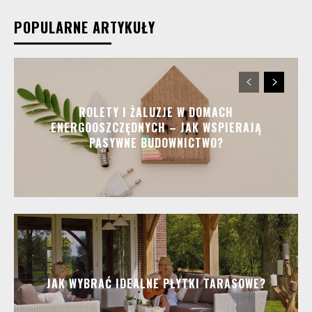
POPULARNE ARTYKUŁY
ROLETY I ŻALUZJE W DOMACH
ENERGOOSZCZĘDNYCH – JAK WSPIERAJĄ
PASYWNE BUDOWNICTWO?
JAK WYBRAĆ IDEALNE PŁYTKI TARASOWE?