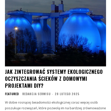
JAK ZINTEGROWAĆ SYSTEMY EKOLOGICZNEGO
OCZYSZCZANIA ŚCIEKÓW Z DOMOWYMI
PROJEKTAMI DIY?
FEATURED
REDAKCJA SERWISU
-
28 LUTEGO 2025
W dobie rosnącej świadomości ekologicznej coraz więcej osób
poszukuje rozwiązań, które pozwolą im na bardziej zrównoważone