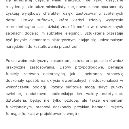
się integralną częścią wielu aranżacji. Nie tylko klasyczne
rezydencje, ale także minimalistyczne, nowoczesne apartamenty
zyskują wyjątkowy charakter dzięki zastosowaniu subtelnych
detali. Listwy sufitowe, które kiedyś zdobiły wyłącznie
reprezentacyjne sale, dzisiaj znaleźć można w nowoczesnych
salonach, dodając im subtelnej elegancji. Sztukateria przestaje
być jedynie elementem historycznym, stając się uniwersalnym
narzędziem do kształtowania przestrzeni.
Poza swoim estetycznym aspektem, sztukateria posiada również
praktyczne zastosowania. Listwy przypodłogowe, pełniące
funkcję zarówno dekoracyjną, jak i ochronną, stanowią
doskonały sposób na ukrycie ewentualnych niedoskonałości w
wykończeniu podłogi. Rozety sufitowe mogą skryć punkty
świetlne, dodatkowo podkreślając ich walory estetyczne.
Sztukateria, będąc nie tylko ozdobą, ale także elementem
funkcjonalnym, stanowi doskonały przykład harmonii między
formą, a funkcją w projektowaniu wnętrz.