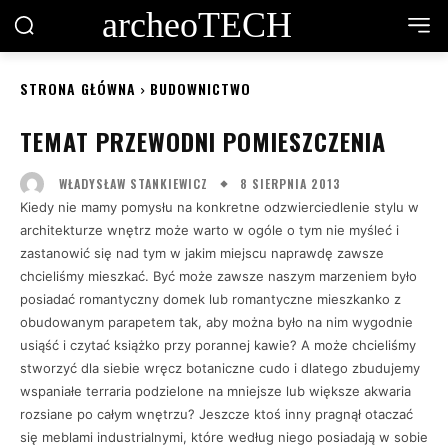
archeoTECH
STRONA GŁÓWNA
BUDOWNICTWO
TEMAT PRZEWODNI POMIESZCZENIA
8 SIERPNIA 2013
WŁADYSŁAW STANKIEWICZ
Kiedy nie mamy pomysłu na konkretne odzwierciedlenie stylu w
architekturze wnętrz może warto w ogóle o tym nie myśleć i
zastanowić się nad tym w jakim miejscu naprawdę zawsze
chcieliśmy mieszkać. Być może zawsze naszym marzeniem było
posiadać romantyczny domek lub romantyczne mieszkanko z
obudowanym parapetem tak, aby można było na nim wygodnie
usiąść i czytać książko przy porannej kawie? A może chcieliśmy
stworzyć dla siebie wręcz botaniczne cudo i dlatego zbudujemy
wspaniałe terraria podzielone na mniejsze lub większe akwaria
rozsiane po całym wnętrzu? Jeszcze ktoś inny pragnął otaczać
się meblami industrialnymi, które według niego posiadają w sobie