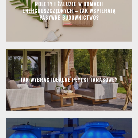
ROLETY I ŻALUZJE W DOMACH
ENERGOOSZCZĘDNYCH – JAK WSPIERAJĄ
PASYWNE BUDOWNICTWO?
JAK WYBRAĆ IDEALNE PŁYTKI TARASOWE?