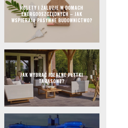
ROLETY I ŻALUZJE W DOMACH
ENERGOOSZCZĘDNYCH – JAK
WSPIERAJĄ PASYWNE BUDOWNICTWO?
JAK WYBRAĆ IDEALNE PŁYTKI
TARASOWE?