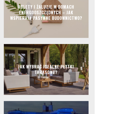
ROLETY I ŻALUZJE W DOMACH
ENERGOOSZCZĘDNYCH – JAK
WSPIERAJĄ PASYWNE BUDOWNICTWO?
JAK WYBRAĆ IDEALNE PŁYTKI
TARASOWE?