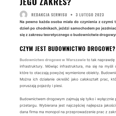
JEGO ZAKRES?
REDAKCJA SERWISU
3 LUTEGO 2023
Na pewno każda osoba miała do czynienia z czymś t
dzień po chodnikach, jeździ samochodem po jezdniach
się z zakresu teoretycznego o budownictwie drogowym
CZYM JEST BUDOWNICTWO DROGOWE?
Budownictwo drogowe w Warszawie
to tak naprawdę g
infrastruktury. Mówiąc infrastruktura, ma się na myśli 
które to otaczają powyżej wymienione obiekty. Budowni
Można ich działanie określić jako całokształt prac, 
poruszają pojazdy i piesi.
Budownictwem drogowym zajmują się tylko i wyłącznie pr
przetargu. Wybierana jest najczęściej najlepsza jakoś
dana firma ma monopol na przeprowadzenie prac z za