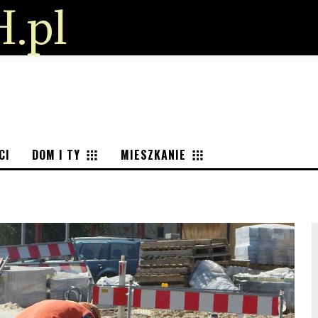
.pl
CI
DOM I TY
MIESZKANIE