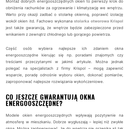
Montaż dobrych energooszczędnych okien to pierwszy krok do
obniżenia rachunków za ogrzewanie i klimatyzację we wnętrzu.
Warto przy okazji zadbać o stolarkę okienną, poprawić izolację
wokół okien itd. Fachowo wykonana
stolarka otworowa Krispol
jest także gwarancją, że wnętrze będzie zabezpieczone przed
wnikaniem z zewnątrz chłodnego lub gorącego powietrza.
Część osób wybiera najlepsze ich zdaniem okna
energooszczędne kierując się np. poradami znajomych czy
treściami przeczytanymi w jakimś artykule. Można jednak
polegać na specjalistach z firmy Krispol – mogą zapewnić
wsparcie, poradę odnośnie wyboru okien, dokonać pomiarów,
zaproponować najlepsze rozwiązania wykończeniowe.
CO JESZCZE GWARANTUJĄ OKNA
ENERGOOSZCZĘDNE?
Modele okien energooszczędnych wpływają pozytywnie na
atmosferę w mieszkaniu. Dobrze wygłuszają – lepiej niż zwykłe
okna. Można zaobserwować, że do wnętrza nie przenika aż tak