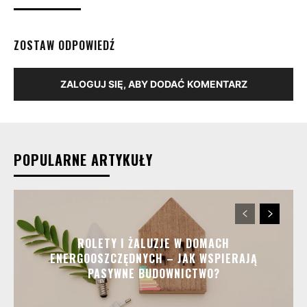
ZOSTAW ODPOWIEDŹ
ZALOGUJ SIĘ, ABY DODAĆ KOMENTARZ
POPULARNE ARTYKUŁY
ROLETY I ŻALUZJE W DOMACH
ENERGOOSZCZĘDNYCH – JAK WSPIERAJĄ
PASYWNE BUDOWNICTWO?