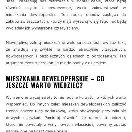
Jeżeli interesują nas mieszkania w dobrej cenie, które będą
również czyste i nowoczesne, warto zainwestować w
mieszkania deweloperskie. Ten rodzaj domów zachęca do
zakupu zwłaszcza tych, którzy mają wyraźną wizję tego, jak będą
wyglądały ich wymarzone cztery ściany.
Niewątpliwą zaletą mieszkań deweloperskich jest również fakt,
że znajdują się zwykle na bardzo atrakcyjnie urządzonych,
nowoczesnych i bezpiecznych osiedlach z ogrodzeniem. Ten
argument często przekonuje młode osoby z dzieckiem.
MIESZKANIA DEWELOPERSKIE – CO
JESZCZE WARTO WIEDZIEĆ?
Wymienione wyżej zalety to nie jedyne korzyści, o których warto
wspomnieć. Do innych zalet mieszkań deweloperskich zaliczyć
trzeba jeszcze ulgę podatkową, która obowiązuje przy zakupie
nowych mieszkań. Pamiętaj również, że usterki techniczne,
które nie powstały z winy nowych właścicieli, powinny zostać
naprawione na koszt dewelopera.