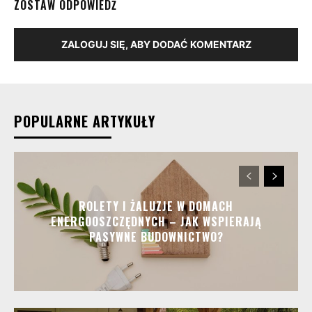
ZOSTAW ODPOWIEDŹ
ZALOGUJ SIĘ, ABY DODAĆ KOMENTARZ
POPULARNE ARTYKUŁY
ROLETY I ŻALUZJE W DOMACH
ENERGOOSZCZĘDNYCH – JAK WSPIERAJĄ
PASYWNE BUDOWNICTWO?