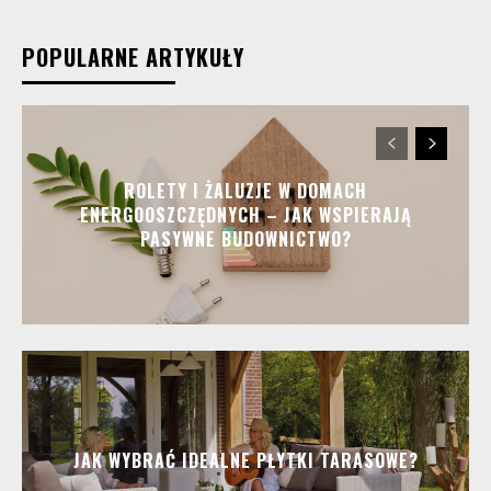
POPULARNE ARTYKUŁY
ROLETY I ŻALUZJE W DOMACH
ENERGOOSZCZĘDNYCH – JAK WSPIERAJĄ
PASYWNE BUDOWNICTWO?
JAK WYBRAĆ IDEALNE PŁYTKI TARASOWE?