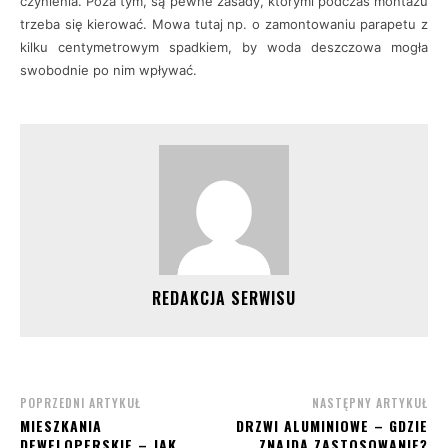
czynienia. Poza tym, są pewne zasady, którymi podczas montażu
trzeba się kierować. Mowa tutaj np. o zamontowaniu parapetu z
kilku centymetrowym spadkiem, by woda deszczowa mogła
swobodnie po nim wpływać.
REDAKCJA SERWISU
POPRZEDNI ARTYKUŁ
NASTĘPNY ARTYKUŁ
MIESZKANIA
DRZWI ALUMINIOWE – GDZIE
DEWELOPERSKIE – JAK
ZNAJDĄ ZASTOSOWANIE?