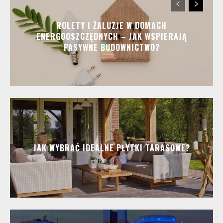
ROLETY I ŻALUZJE W DOMACH
ENERGOOSZCZĘDNYCH – JAK WSPIERAJĄ
PASYWNE BUDOWNICTWO?
JAK WYBRAĆ IDEALNE PŁYTKI TARASOWE?