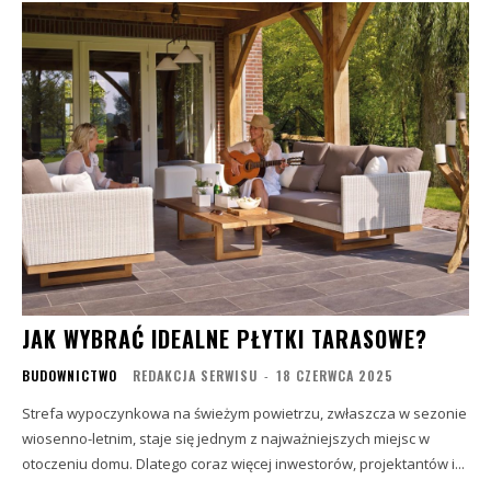
JAK WYBRAĆ IDEALNE PŁYTKI TARASOWE?
BUDOWNICTWO
REDAKCJA SERWISU
-
18 CZERWCA 2025
Strefa wypoczynkowa na świeżym powietrzu, zwłaszcza w sezonie
wiosenno-letnim, staje się jednym z najważniejszych miejsc w
otoczeniu domu. Dlatego coraz więcej inwestorów, projektantów i...