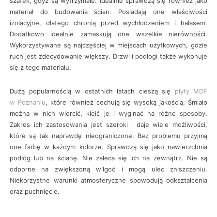
szafek, gdyż są wytrzymałe. Idealnie sprawdzą się również jako
materiał do budowania ścian. Posiadają one właściwości
izolacyjne, dlatego chronią przed wychłodzeniem i hałasem.
Dodatkowo idealnie zamaskują one wszelkie nierówności.
Wykorzystywane są najczęściej w miejscach użytkowych, gdzie
ruch jest zdecydowanie większy. Drzwi i podłogi także wykonuje
się z tego materiału.
Dużą popularnością w ostatnich latach cieszą się
płyty MDF
w Poznaniu
, które również cechują się wysoką jakością. Śmiało
można w nich wiercić, kleić je i wyginać na różne sposoby.
Zakres ich zastosowania jest szeroki i daje wiele możliwości,
które są tak naprawdę nieograniczone. Bez problemu przyjmą
one farbę w każdym kolorze. Sprawdzą się jako nawierzchnia
podłóg lub na ścianę. Nie zaleca się ich na zewnątrz. Nie są
odporne na zwiększoną wilgoć i mogą ulec zniszczeniu.
Niekorzystne warunki atmosferyczne spowodują odkształcenia
oraz puchnięcie.