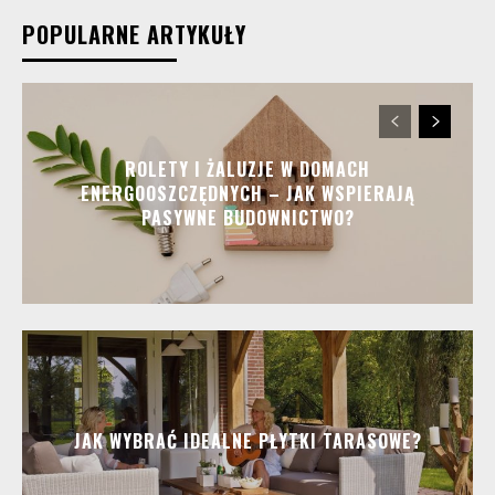
POPULARNE ARTYKUŁY
ROLETY I ŻALUZJE W DOMACH
ENERGOOSZCZĘDNYCH – JAK WSPIERAJĄ
PASYWNE BUDOWNICTWO?
JAK WYBRAĆ IDEALNE PŁYTKI TARASOWE?