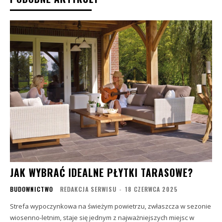
JAK WYBRAĆ IDEALNE PŁYTKI TARASOWE?
BUDOWNICTWO
REDAKCJA SERWISU
-
18 CZERWCA 2025
Strefa wypoczynkowa na świeżym powietrzu, zwłaszcza w sezonie
wiosenno-letnim, staje się jednym z najważniejszych miejsc w