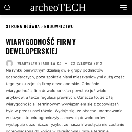
archeoTECH
STRONA GŁÓWNA
BUDOWNICTWO
WIARYGODNOŚĆ FIRMY
DEWELOPERSKIEJ
22 CZERWCA 2013
WŁADYSŁAW STANKIEWICZ
Na rynku pierwotnym działają dwie grupy podmiotów
gospodarczych, poza spółdzielniami mieszkaniowymi dużą część
tego rynku zajmują firmy deweloperskie. Odnośnie
wiarygodności firm deweloperskich powstało już wiele
artykułów, a także regulacji prawnych. Oznacza to, że z tą
wiarygodnością i terminowym wywiązaniem się z zobowiązań
było w przeszłości różnie. Wydaje się, że obecne unormowania
w dużym stopniu ograniczyły samowolą deweloperów i
występuje dużo niższe ryzyko, że nasza inwestycja nie zostanie
doprowadzona do końca w określonym umową terminie.