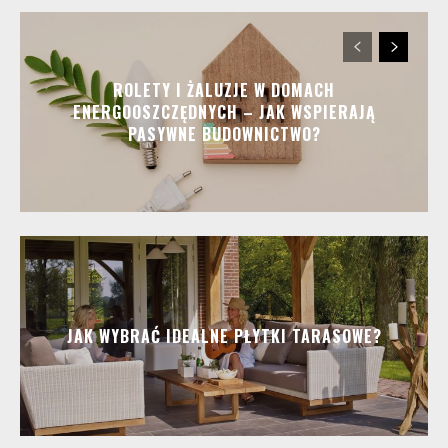
ROLETY I ŻALUZJE W DOMACH
ENERGOOSZCZĘDNYCH – JAK WSPIERAJĄ
PASYWNE BUDOWNICTWO?
JAK WYBRAĆ IDEALNE PŁYTKI TARASOWE?