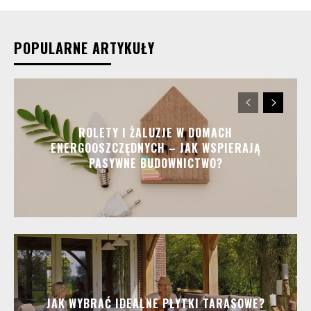
POPULARNE ARTYKUŁY
ROLETY I ŻALUZJE W DOMACH
ENERGOOSZCZĘDNYCH – JAK WSPIERAJĄ
PASYWNE BUDOWNICTWO?
JAK WYBRAĆ IDEALNE PŁYTKI TARASOWE?