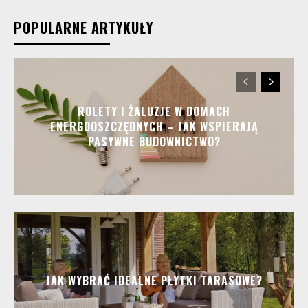
POPULARNE ARTYKUŁY
ROLETY I ŻALUZJE W DOMACH
ENERGOOSZCZĘDNYCH – JAK WSPIERAJĄ
PASYWNE BUDOWNICTWO?
JAK WYBRAĆ IDEALNE PŁYTKI TARASOWE?